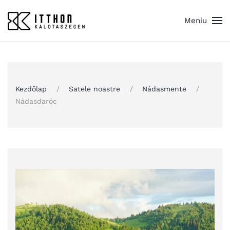
Meniu
Skip to main content
Kezdőlap
Satele noastre
Nádasmente
Nádasdaróc