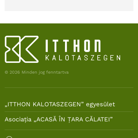
©
2026
Minden jog fenntartva
„ITTHON KALOTASZEGEN” egyesület
Asociația „ACASĂ ÎN ȚARA CĂLATEI”