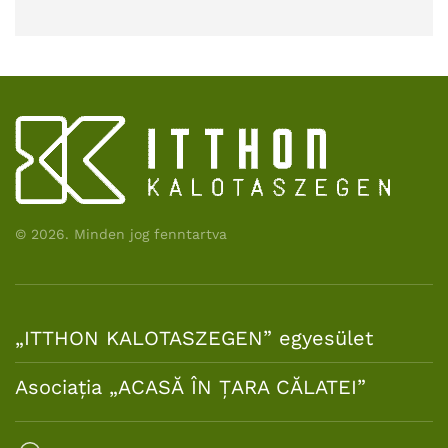
©
2026.
Minden jog fenntartva
„ITTHON KALOTASZEGEN” egyesület
Asociația „ACASĂ ÎN ȚARA CĂLATEI”