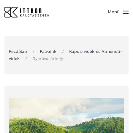
Menü
Skip to main content
Kezdőlap
Falvaink
Kapus-vidék és Átmeneti-
vidék
Gyerővásárhely